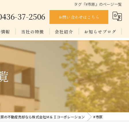
タグ『#市原』のページ一覧
0436-37-2506
お問い合わせはこちら
件情報
当社の特徴
会社紹介
お知らせブログ
相続
空き家
覧
空き地
買取
ワンストップサービス
市原の不動産売却なら株式会社Ｍ＆Ｉコーポレーション
#市原