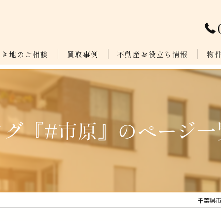
空き地のご相談
買取事例
不動産お役立ち情報
物
不動産用語集
コラム
タグ『#市原』のページ一
千葉県