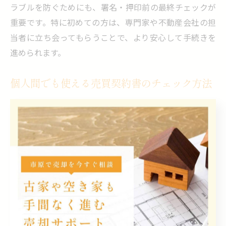
ラブルを防ぐためにも、署名・押印前の最終チェックが
重要です。特に初めての方は、専門家や不動産会社の担
当者に立ち会ってもらうことで、より安心して手続きを
進められます。
個人間でも使える売買契約書のチェック方法
不動産売却は不動産会社を介さず、個人間でも行うこと
ができますが、その場合でも売買契約書の作成とチェッ
クは不可欠です。個人間取引では、契約書の雛形や見本
を活用し、記載漏れや不備がないかを慎重に確認しまし
ょう。特に「不動産売買契約書 個人間」「不動産売買契
約書 雛形」といった資料を参考にすることで、必要事項
を網羅できます。
チェックポイントとしては、売買代金・支払い方法・引