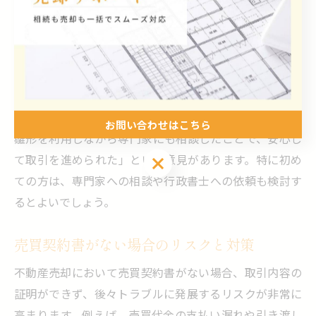
き渡し日・手付解除・ローン特約・違約金・所有権移
転・抵当権抹消など、取引の根幹部分が全て記載されて
いるかを確認します。また、トラブルを避けるために
も、契約解除や特約条項の内容を明確にしておくことが
重要です。
実際に個人間で売却を行った方の声として、「契約書の
お問い合わせはこちら
雛形を利用しながら専門家にも相談したことで、安心し
て取引を進められた」という意見があります。特に初め
ての方は、専門家への相談や行政書士への依頼も検討す
るとよいでしょう。
売買契約書がない場合のリスクと対策
不動産売却において売買契約書がない場合、取引内容の
証明ができず、後々トラブルに発展するリスクが非常に
高まります。例えば、売買代金の支払い漏れや引き渡し