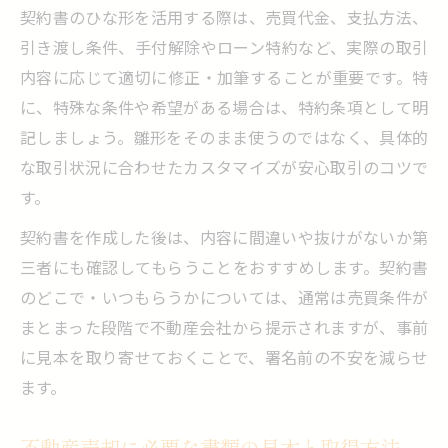
み
契約書のひな形を活用する際は、売買代金、支払方法、
特約項目の役割と不動産売却での活用方法
引き渡し条件、手付解除やローン特約など、実際の取引
内容に応じて適切に修正・加筆することが重要です。特
ローン特約や解除条件の具体的な事例紹介
に、特殊な条件や希望がある場合は、特約条項として明
設備や境界に関する特約の注意点を解説
記しましょう。雛形をそのまま使うのではなく、具体的
手付解除時の違約金リスクと回避策まとめ
な取引状況に合わせたカスタマイズが安心取引のコツで
トラブル回避に役立つ契約書読み解き術
す。
不動産売却の契約書を正しく読むポイント
契約書を作成した後は、内容に間違いや抜けがないか第
曖昧な表現や抜け漏れを指摘する具体例
三者にも確認してもらうことをおすすめします。契約書
契約内容を深く理解するための確認リスト
のどこで・いつもらうかについては、通常は売買条件が
売却後も安心できる契約書の保管と活用法
まとまった段階で不動産会社から提示されますが、事前
不動産屋が嫌がる質問でリスクを抑える方
に見本を取り寄せておくことで、署名前の不安を減らせ
法
ます。
不動産売却に必要な書類の見本と取得方法