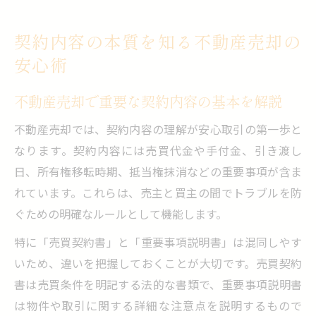
売買契約書の要点を押さえて安全取引へ
契約内容の本質を知る不動産売却の
不動産売却に欠かせない売買契約書の要点
安心術
雛形や見本で確認する売買契約書の内容
いつもらう？売買契約書の受け取りタイミ
不動産売却で重要な契約内容の基本を解説
ング
不動産売却では、契約内容の理解が安心取引の第一歩と
個人間でも使える売買契約書のチェック方
なります。契約内容には売買代金や手付金、引き渡し
法
日、所有権移転時期、抵当権抹消などの重要事項が含ま
売買契約書がない場合のリスクと対策
れています。これらは、売主と買主の間でトラブルを防
知識で差がつく不動産売却契約の注意点
ぐための明確なルールとして機能します。
不動産売却契約で気を付けるポイント総ま
特に「売買契約書」と「重要事項説明書」は混同しやす
とめ
いため、違いを把握しておくことが大切です。売買契約
手付金や引渡し条件の注意点を具体解説
書は売買条件を明記する法的な書類で、重要事項説明書
ローン特約の設定と違約金トラブルの防ぎ
は物件や取引に関する詳細な注意点を説明するもので