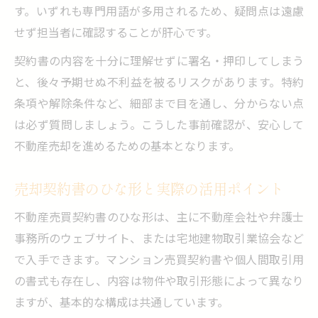
方
す。いずれも専門用語が多用されるため、疑問点は遠慮
境界や測量の確認で後悔しない方法とは
せず担当者に確認することが肝心です。
あんこや両手仲介の意味と注意が必要な場
契約書の内容を十分に理解せずに署名・押印してしまう
面
と、後々予期せぬ不利益を被るリスクがあります。特約
書類の違いと取得タイミング徹底解説
条項や解除条件など、細部まで目を通し、分からない点
不動産売却で使われる主な書類の種類と特
は必ず質問しましょう。こうした事前確認が、安心して
徴
不動産売却を進めるための基本となります。
契約書と重要事項説明書の違いを理解しよ
う
売却契約書のひな形と実際の活用ポイント
売買契約書はどこでいつもらえるのか解説
不動産売買契約書のひな形は、主に不動産会社や弁護士
雛形や見本を参考に書類を準備する方法
事務所のウェブサイト、または宅地建物取引業協会など
確定申告に必要な売買契約書の保管期間
で入手できます。マンション売買契約書や個人間取引用
の書式も存在し、内容は物件や取引形態によって異なり
手付解除や特約項目を具体例で確認
ますが、基本的な構成は共通しています。
不動産売却で押さえるべき手付解除の仕組